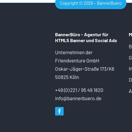
Copyright © 2026 – BannerBuero
BannerBüro - Agentur für
M
HTML5 Banner und
Social Ads
B
Unternehmen der
G
Friendventure GmbH
I
Oskar-Jäger-Straße 173/K6
50825 Köln
D
+49 (0) 221 / 95 49 1820
A
info@bannerbuero.de