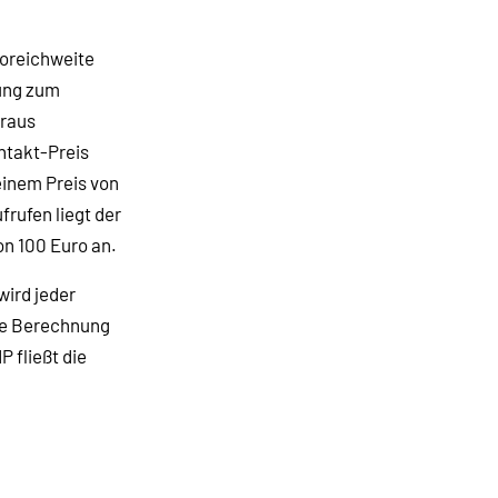
toreichweite
ung zum
araus
ontakt-Preis
einem Preis von
frufen liegt der
on 100 Euro an.
wird jeder
die Berechnung
 fließt die