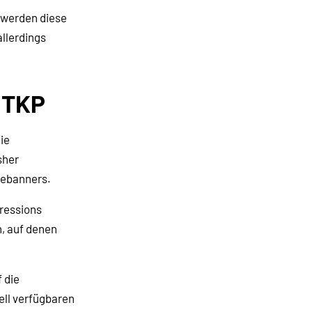
 werden diese
allerdings
 TKP
ie
sher
bebanners.
pressions
n, auf denen
 die
ell verfügbaren