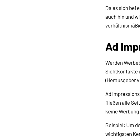
Da es sich bei
auch hin und wi
verhältnismäßi
Ad Imp
Werden Werbeban
Sichtkontakte 
(Herausgeber v
Ad Impressions
fließen alle Se
keine Werbung 
Beispiel: Um d
wichtigsten Ken