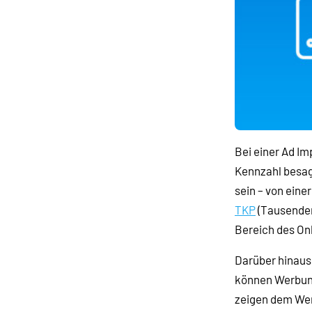
Bei einer Ad I
Kennzahl besag
sein – von ein
TKP
(Tausender
Bereich des Onl
Darüber hinaus
können Werbung
zeigen dem Wer