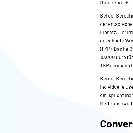
Daten zurück.
Bei der Berech
der entsprech
Einsatz. Der Pr
errechnete Wert
(TKP). Das heiß
10.000 Euro für
TKP demnach bei
Bei der Berechn
individuelle Us
ein, spricht m
Nettoreichweite
Conver